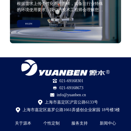
根据需求上传个性化图片图样，或备注行业特殊
的环境使用要求。我们的技术工程师会理解您确
切的需求、给出最佳解决方案，并在第一时间与
您交流沟通。
前往定制
021-69168301
021-69168673
info@yuanben.cn
上海市嘉定区沪宜公路6133号
上海市嘉定区嘉罗公路1661弄盛创企业家园 18号楼3楼
关于源本
个性定制
服务支持
新闻中心